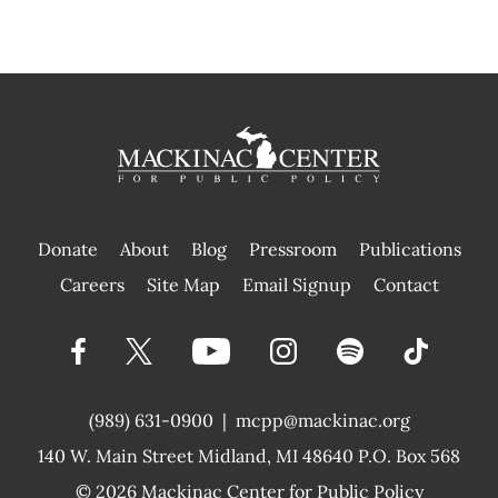
Donate
About
Blog
Pressroom
Publications
|
Careers
Site Map
Email Signup
Contact
(989) 631-0900
|
mcpp@mackinac.org
140 W. Main Street
Midland, MI 48640 P.O. Box 568
© 2026
Mackinac Center for Public Policy